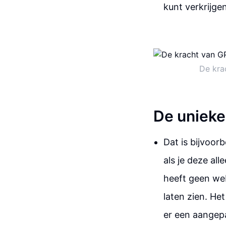
kunt verkrijge
De kra
De unieke
Dat is bijvoor
als je deze all
heeft geen webz
laten zien. He
er een aangepa