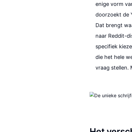
enige vorm van
doorzoekt de Y
Dat brengt waa
naar Reddit-dis
specifiek kiez
die het hele w
vraag stellen.
Het versch