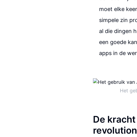
moet elke kee
simpele zin pr
al die dingen h
een goede kans 
apps in de were
Het geb
De kracht
revolution