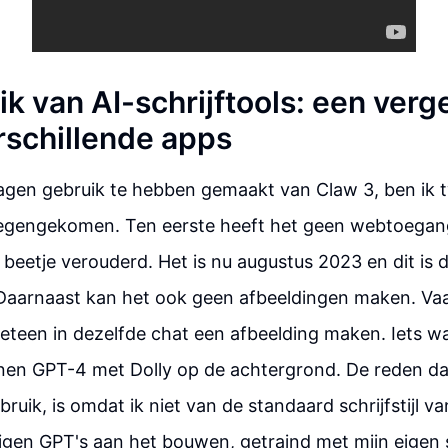
k van AI-schrijftools: een verge
rschillende apps
agen gebruik te hebben gemaakt van Claw 3, ben ik 
egengekomen. Ten eerste heeft het geen webtoegang
 beetje verouderd. Het is nu augustus 2023 en dit is 
 Daarnaast kan het ook geen afbeeldingen maken. Vaak
 meteen in dezelfde chat een afbeelding maken. Iets wa
nnen GPT-4 met Dolly op de achtergrond. De reden dat
bruik, is omdat ik niet van de standaard schrijfstijl v
igen GPT's aan het bouwen, getraind met mijn eigen sch