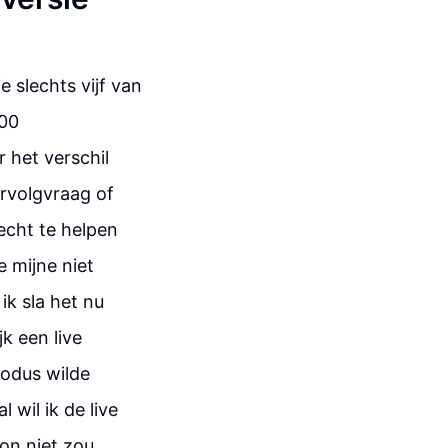
e slechts vijf van
600
 het verschil
ervolgvraag of
echt te helpen
e mijne niet
ik sla het nu
jk een live
modus wilde
 wil ik de live
on niet zou