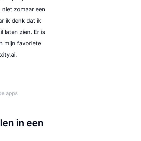
n niet zomaar een
r ik denk dat ik
 laten zien. Er is
n mijn favoriete
ity.ai.
nde apps
len in een