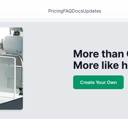
Pricing
FAQ
Docs
Updates
More than 
More like
Create Your Own