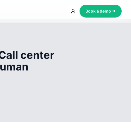
Book a demo
Call center
 human