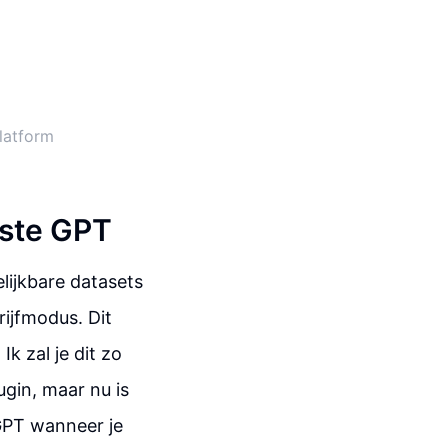
latform
aste GPT
lijkbare datasets
rijfmodus. Dit
k zal je dit zo
ugin, maar nu is
GPT wanneer je