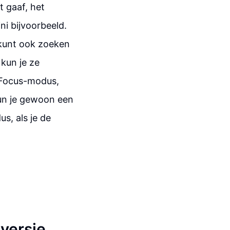
t gaaf, het
i bijvoorbeeld.
 kunt ook zoeken
 kun je ze
l Focus-modus,
kun je gewoon een
s, als je de
 versie