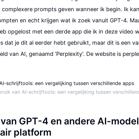
r complexere prompts geven wanneer ik begin. Ik ka
ompten en echt krijgen wat ik zoek vanuit GPT-4. Maa
eb opgelost met een derde app die ik in deze video wil
dat je dit al eerder hebt gebruikt, maar dit is een va
ld van AI, genaamd 'Perplexity'. De website is perplex
ruik van AI-schrijftools: een vergelijking tussen verschille
 van GPT-4 en andere AI-model
air platform