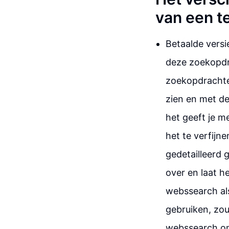
van een t
Betaalde versie
deze zoekopdra
zoekopdrachten
zien en met de
het geeft je m
het te verfijn
gedetailleerd g
over en laat he
webssearch als
gebruiken, zou
webssearch omd