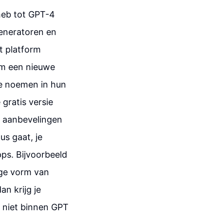
 heb tot GPT-4
generatoren en
t platform
om een nieuwe
ne noemen in hun
 gratis versie
at aanbevelingen
us gaat, je
pps. Bijvoorbeeld
nige vorm van
n krijg je
e niet binnen GPT