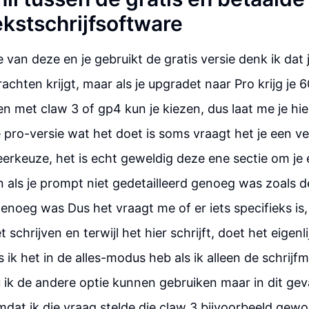
ekstschrijfsoftware
 van deze en je gebruikt de gratis versie denk ik dat j
chten krijgt, maar als je upgradet naar Pro krijg je 
 met claw 3 of gp4 kun je kiezen, dus laat me je hier
 pro-versie wat het doet is soms vraagt het je een v
eerkeuze, het is echt geweldig deze ene sectie om je 
en als je prompt niet gedetailleerd genoeg was zoals d
enoeg was Dus het vraagt me of er iets specifieks is, 
t schrijven en terwijl het hier schrijft, doet het eigenli
 ik het in de alles-modus heb als ik alleen de schrijf
 ik de andere optie kunnen gebruiken maar in dit geval
at ik die vraag stelde die claw 3 bijvoorbeeld gewo