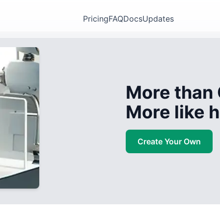
Pricing
FAQ
Docs
Updates
More than 
More like
Create Your Own