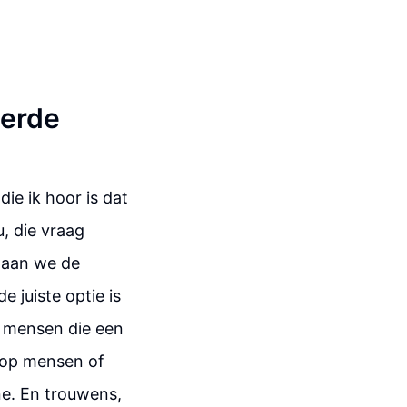
eerde
ie ik hoor is dat
, die vraag
gaan we de
 juiste optie is
op mensen die een
r op mensen of
ne. En trouwens,