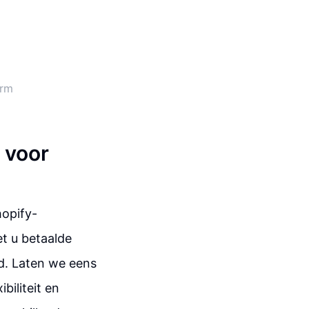
orm
 voor
hopify-
t u betaalde
d. Laten we eens
biliteit en