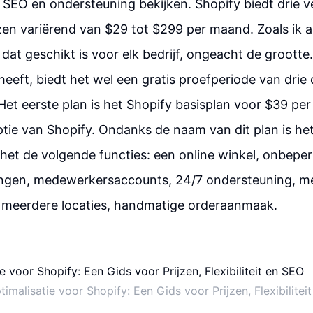
, SEO en ondersteuning bekijken. Shopify biedt drie v
zen variërend van $29 tot $299 per maand. Zoals ik al
 dat geschikt is voor elk bedrijf, ongeacht de groott
heeft, biedt het wel een gratis proefperiode van drie
Het eerste plan is het Shopify basisplan voor $39 per
optie van Shopify. Ondanks de naam van dit plan is he
het de volgende functies: een online winkel, onbeper
ngen, medewerkersaccounts, 24/7 ondersteuning, m
 meerdere locaties, handmatige orderaanmaak.
imalisatie voor Shopify: Een Gids voor Prijzen, Flexibilitei