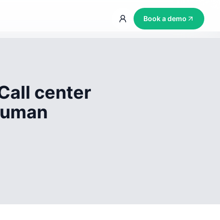
Book a demo
Call center
 human