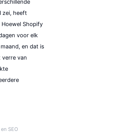
erschillende
 zei, heeft
e. Hoewel Shopify
 dagen voor elk
 maand, en dat is
t verre van
kte
eerdere
t en SEO