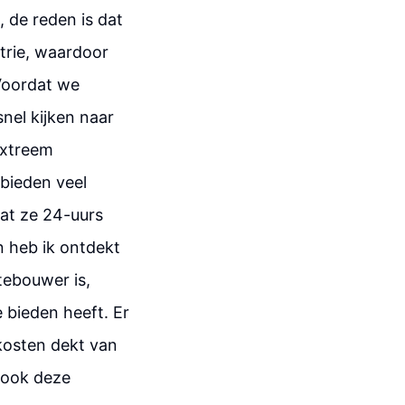
 de reden is dat
trie, waardoor
Voordat we
nel kijken naar
extreem
 bieden veel
dat ze 24-uurs
n heb ik ontdekt
tebouwer is,
e bieden heeft. Er
kosten dekt van
r ook deze