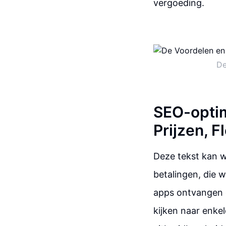
vergoeding.
De
SEO-optim
Prijzen, F
Deze tekst kan w
betalingen, die 
apps ontvangen o
kijken naar enkele