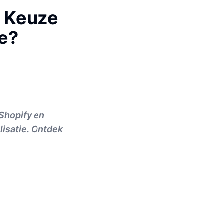
e Keuze
e?
Shopify en
alisatie. Ontdek