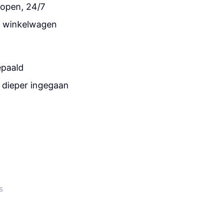
kopen, 24/7
en winkelwagen
epaald
 dieper ingegaan
s