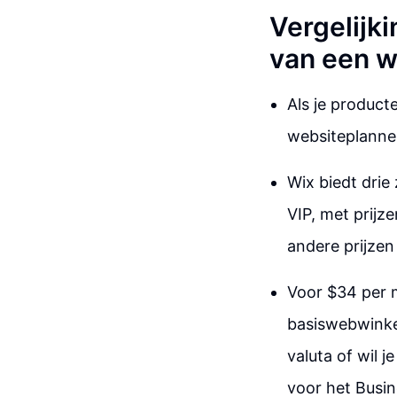
Vergelijki
van een 
Als je product
websiteplanne
Wix biedt drie
VIP, met prijze
andere prijzen
Voor $34 per m
basiswebwinkel.
valuta of wil 
voor het Busin