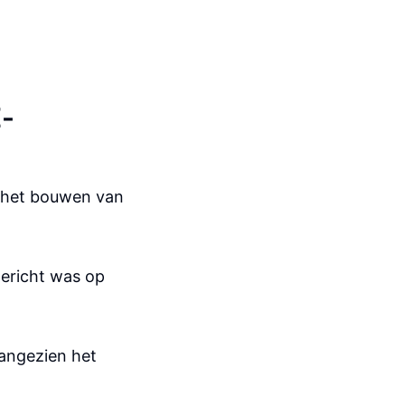
E-
 het bouwen van
gericht was op
aangezien het