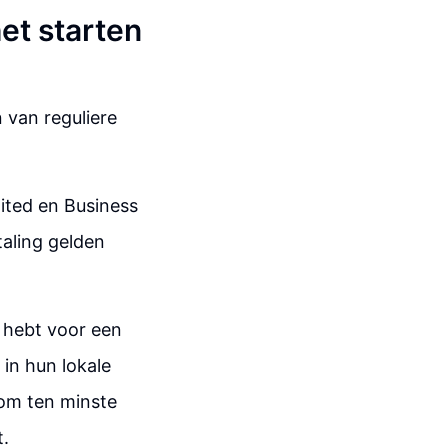
et starten
 van reguliere
mited en Business
etaling gelden
g hebt voor een
 in hun lokale
 om ten minste
t.