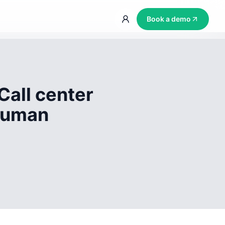
Book a demo
Call center
 human