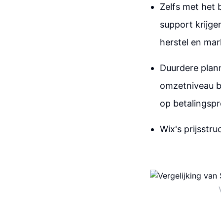
Zelfs met het 
support krijge
herstel en mar
Duurdere plann
omzetniveau be
op betalingspr
Wix's prijsstru