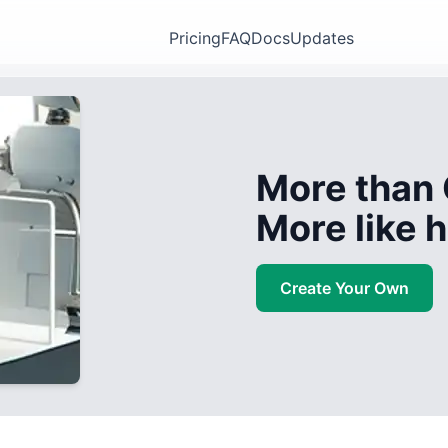
Pricing
FAQ
Docs
Updates
More than 
More like
Create Your Own