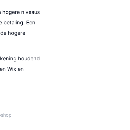
de hogere niveaus
e betaling. Een
r de hogere
ekening houdend
sen Wix en
ebshop