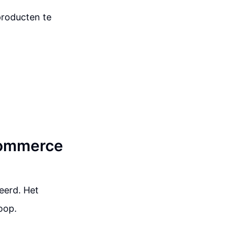
producten te
-commerce
eerd. Het
oop.