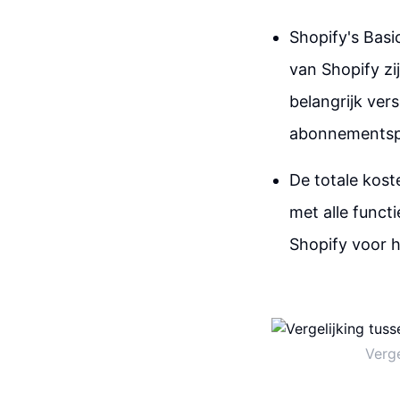
Shopify's Basi
van Shopify zi
belangrijk ver
abonnementspla
De totale kos
met alle funct
Shopify voor 
Verge