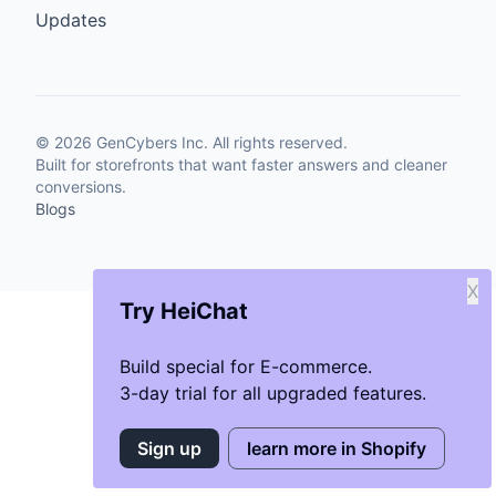
Updates
©
2026
GenCybers Inc. All rights reserved.
Built for storefronts that want faster answers and cleaner
conversions.
Blogs
X
Try HeiChat
Build special for E-commerce.
3-day trial for all upgraded features.
Sign up
learn more in Shopify