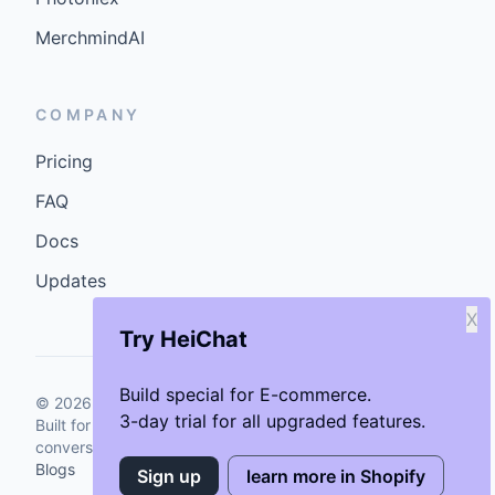
MerchmindAI
COMPANY
Pricing
FAQ
Docs
Updates
X
Try HeiChat
Build special for E-commerce.
©
2026
GenCybers Inc. All rights reserved.
3-day trial for all upgraded features.
Built for storefronts that want faster answers and cleaner
conversions.
Blogs
Sign up
learn more in Shopify