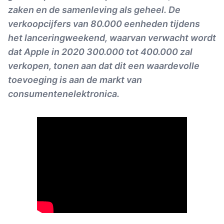
zaken en de samenleving als geheel. De
verkoopcijfers van 80.000 eenheden tijdens
het lanceringweekend, waarvan verwacht wordt
dat Apple in 2020 300.000 tot 400.000 zal
verkopen, tonen aan dat dit een waardevolle
toevoeging is aan de markt van
consumentenelektronica.