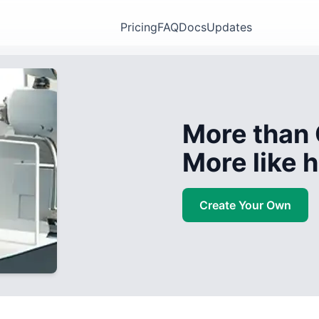
Pricing
FAQ
Docs
Updates
More than 
More like
Create Your Own