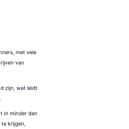
nners, met vele
rijven van
zijn, wat leidt
.
rt in minder dan
e krijgen,