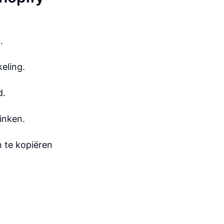
.
eling.
d.
inken.
n te kopiëren