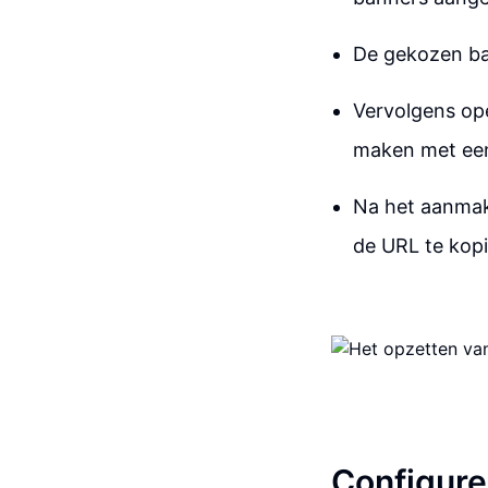
De gekozen ban
Vervolgens ope
maken met een
Na het aanmake
de URL te kopi
Configure