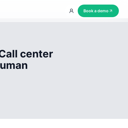
Book a demo
Call center
 human