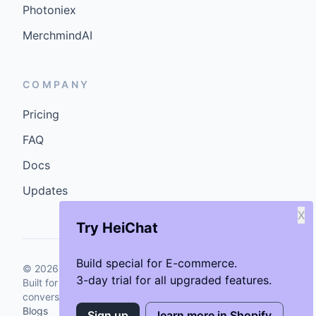
Photoniex
MerchmindAI
COMPANY
Pricing
FAQ
Docs
Updates
X
Try HeiChat
Build special for E-commerce.
©
2026
GenCybers Inc. All rights reserved.
3-day trial for all upgraded features.
Built for storefronts that want faster answers and cleaner
conversions.
Blogs
Sign up
learn more in Shopify