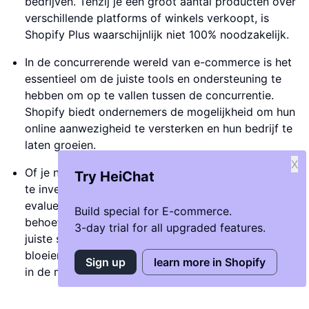
bedrijven. Tenzij je een groot aantal producten over
verschillende platforms of winkels verkoopt, is
Shopify Plus waarschijnlijk niet 100% noodzakelijk.
In de concurrerende wereld van e-commerce is het
essentieel om de juiste tools en ondersteuning te
hebben om op te vallen tussen de concurrentie.
Shopify biedt ondernemers de mogelijkheid om hun
online aanwezigheid te versterken en hun bedrijf te
laten groeien.
X
Of je nu kiest voor het basis Shopify-plan of besluit
Try HeiChat
te investeren in Shopify Plus, het is belangrijk om te
evalueren welk plan het beste aansluit bij de
Build special for E-commerce.
behoeften en ambities van jouw bedrijf. Met de
3-day trial for all upgraded features.
juiste strategie en platform op maat kun je een
bloeiende online winkel opbouwen die succesvol is
Sign up
learn more in Shopify
in de moderne digitale wereld.