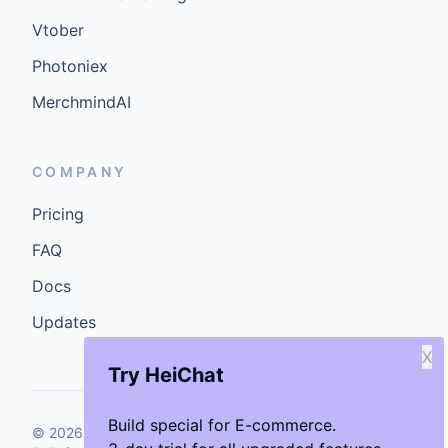
Vtober
Photoniex
MerchmindAI
COMPANY
Pricing
FAQ
Docs
Updates
X
Try HeiChat
Build special for E-commerce.
©
2026
GenCybers Inc. All rights reserved.