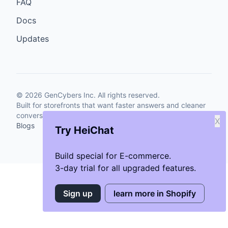
FAQ
Docs
Updates
©
2026
GenCybers Inc. All rights reserved.
Built for storefronts that want faster answers and cleaner
conversions.
X
Blogs
Try HeiChat
Build special for E-commerce.
3-day trial for all upgraded features.
Sign up
learn more in Shopify