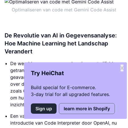
Optimaliseren van code met Gemini Code Assist
De Revolutie van AI in Gegevensanalyse:
Hoe Machine Learning het Landschap
Verandert
De wereld van gegevensanalyse is ongetwijfeld
X
getransformeerd door de opkomst van
Try HeiChat
geavanceerde kunstmatige intelligentie. Bedrijven
over de hele wereld omarmen nieuwe technologieën
Build special for E-commerce.
zoals Gemini Code Assist en Google's data agents
3-day trial for all upgraded features.
om hun processen te optimaliseren en waardevolle
inzichten te verkrijgen.
Sign up
learn more in Shopify
Een van de meest opwindende ontwikkelingen is de
introductie van Code Interpreter door OpenAI, nu