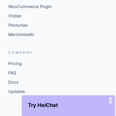
WooCommerce Plugin
Vtober
Photoniex
MerchmindAI
COMPANY
Pricing
FAQ
Docs
Updates
X
Try HeiChat