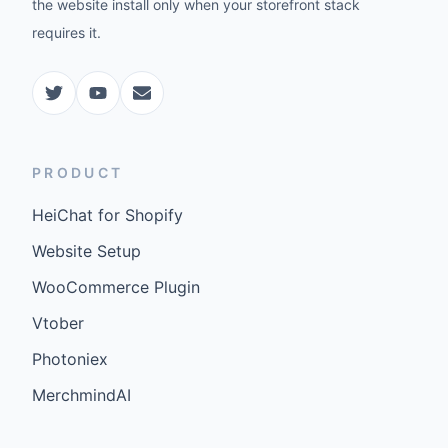
the website install only when your storefront stack
requires it.
PRODUCT
HeiChat for Shopify
Website Setup
WooCommerce Plugin
Vtober
Photoniex
MerchmindAI