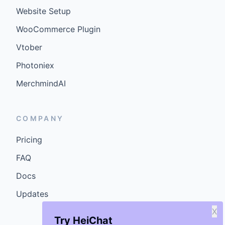
Website Setup
WooCommerce Plugin
Vtober
Photoniex
MerchmindAI
COMPANY
Pricing
FAQ
Docs
Updates
X
Try HeiChat