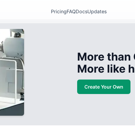
Pricing
FAQ
Docs
Updates
More than 
More like
Create Your Own