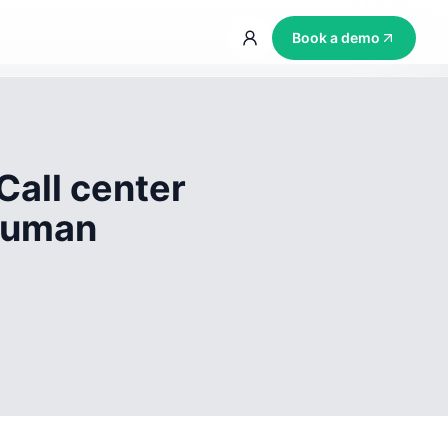
Book a demo
Call center
 human