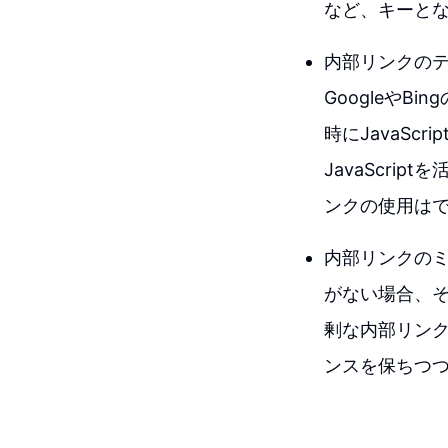
など、キーと
内部リンクのテス
Googleや
時にJavaSc
JavaScri
ンクの使用は
内部リンクの
がない場合、
剰な内部リン
ンスを保ちつ