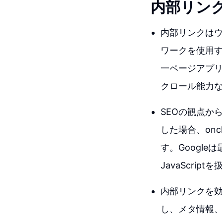
内部リン
内部リンクはウ
ワークを使用
一ページアプリ
クロール能力
SEOの観点から
した場合、on
す。Google
JavaScri
内部リンクを効
し、メタ情報