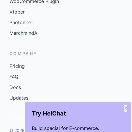
WooCommerce Plugin
Vtober
Photoniex
MerchmindAI
COMPANY
Pricing
FAQ
Docs
Updates
X
Try HeiChat
Build special for E-commerce.
©
2026
GenCybers Inc. All rights reserved.