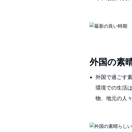
外国の素
外国で過ごす
環境での生活
物、地元の人