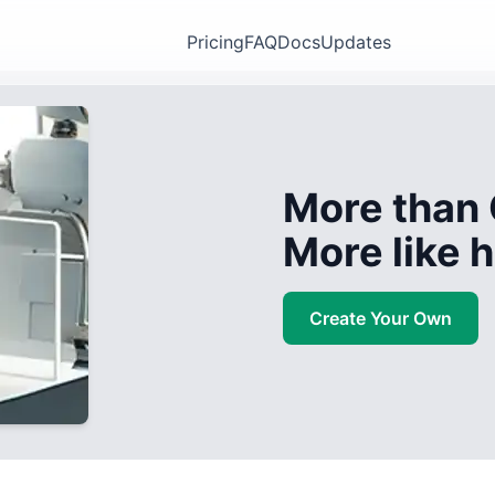
Pricing
FAQ
Docs
Updates
More than 
More like
Create Your Own