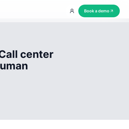
Book a demo
Call center
 human