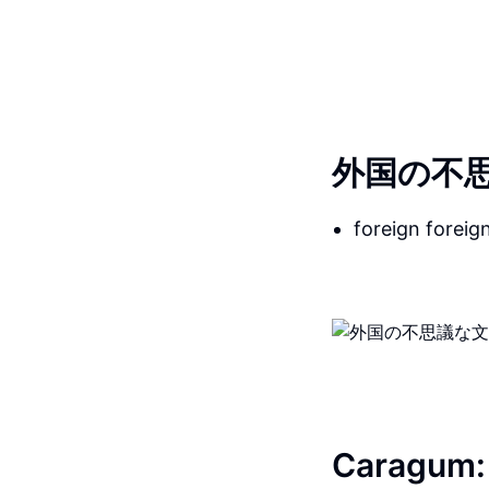
外国の不
foreign foreign
Carag