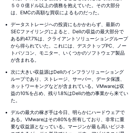
５００億ドル以上の債務を抱えていた。その大部分
は、EMCの高額な買収によるものだった。
データストレージへの投資にもかかわらず、最新の
SECファイリングによると、Dellの収益の最大部分で
ある約47.7%は、クライアントソリューショングループ
から得られていた。これには、デスクトップPC、ノー
トパソコン、モニター、いくつかのソフトウェア製品
が含まれる。
次に大きい収益源はDellのインフラソリューショング
ループであり、ストレージ、サーバー、データ保護、
ネットワーキングなどが含まれている。VMwareは収
益の10%を占め、残り1.8%はDellの他の事業から来てい
た。
デルの最大の稼ぎ手は今日、明らかにハードウェアで
ある。VMwareはその80%を所有しており、非常に重
要な収益源となっている。マージンが最も高いビジネ