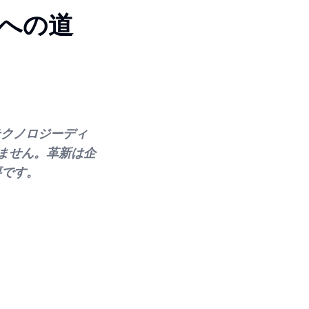
功への道
テクノロジーディ
ません。革新は企
要です。