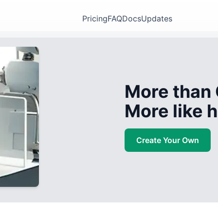
Pricing
FAQ
Docs
Updates
More than 
More like
Create Your Own