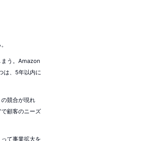
る。
う。Amazon
つは、5年以内に
くの競合が現れ
アで顧客のニーズ
よって事業拡大を