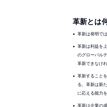
革新とは
革新は発明で
革新は利益を上
のグローバルテ
革新できなけ
革新すること
る。革新は新
に応える能力
革新は企業の