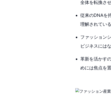
全体を転換さ
従来のDNAを
理解されてい
ファッション
ビジネスには
革新を活かす
めには焦点を