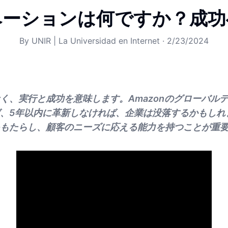
ーショ​​ンは何ですか？成
By
UNIR | La Universidad en Internet
·
2/23/2024
く、実行と成功を意味します。Amazonのグローバル
、5年以内に革新しなければ、企業は没落するかもしれ
もたらし、顧客のニーズに応える能力を持つことが重