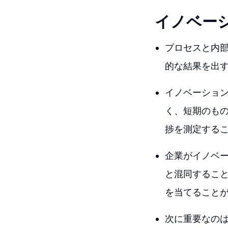
イノベー
プロセスと内
的な結果を出
イノベーショ
く、短期のも
捗を測定する
企業がイノベ
と混同するこ
を当てること
次に重要なの