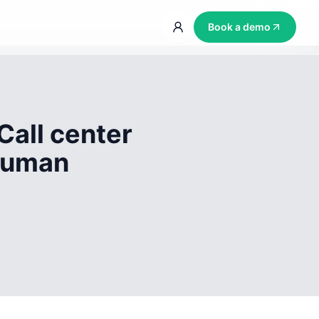
Book a demo
Call center
 human