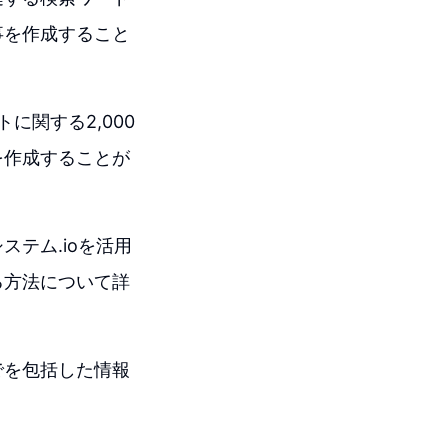
事を作成すること
に関する2,000
を作成することが
テム.ioを活用
る方法について詳
でを包括した情報
。