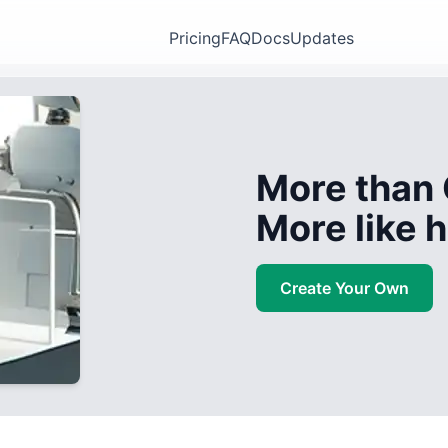
Pricing
FAQ
Docs
Updates
More than 
More like
Create Your Own