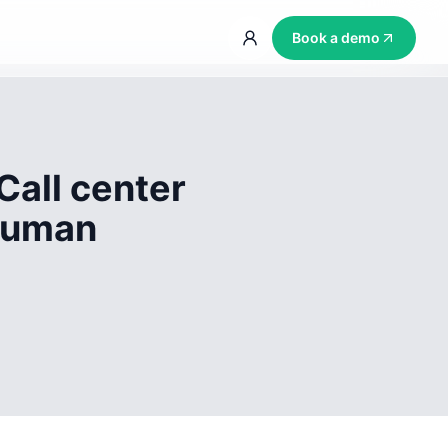
Book a demo
Call center
 human