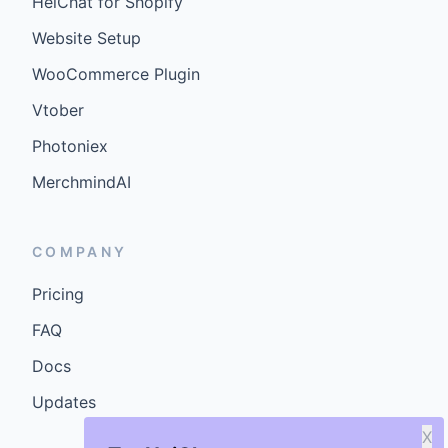
HeiChat for Shopify
Website Setup
WooCommerce Plugin
Vtober
Photoniex
MerchmindAI
COMPANY
Pricing
FAQ
Docs
Updates
X