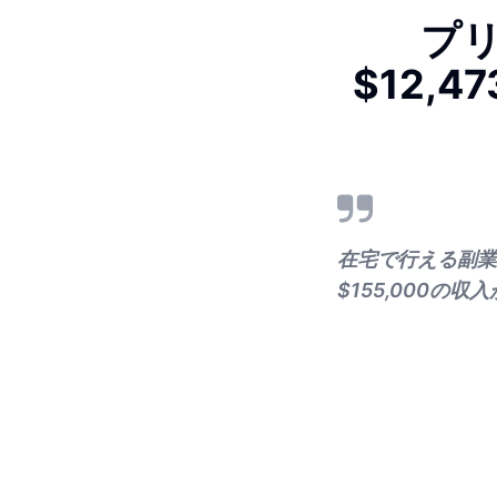
プ
$12,
在宅で行える副業
$155,000