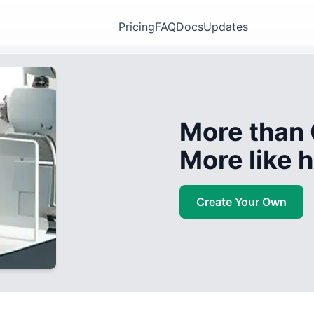
Pricing
FAQ
Docs
Updates
More than 
More like
Create Your Own