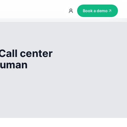
Book a demo
Call center
 human