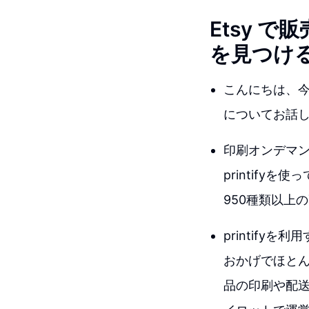
Etsy 
を見つけ
こんにちは、今
についてお話
印刷オンデマン
printif
950種類以上
printify
おかげでほとん
品の印刷や配