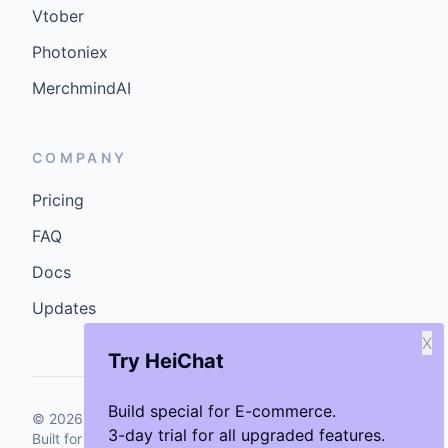
Vtober
Photoniex
MerchmindAI
COMPANY
Pricing
FAQ
Docs
Updates
X
Try HeiChat
Build special for E-commerce.
©
2026
GenCybers Inc. All rights reserved.
3-day trial for all upgraded features.
Built for storefronts that want faster answers and cleaner