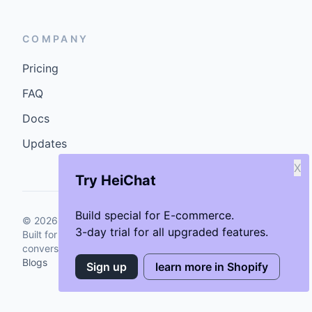
COMPANY
Pricing
FAQ
Docs
Updates
X
Try HeiChat
Build special for E-commerce.
©
2026
GenCybers Inc. All rights reserved.
3-day trial for all upgraded features.
Built for storefronts that want faster answers and cleaner
conversions.
Blogs
Sign up
learn more in Shopify