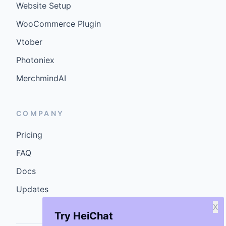
Website Setup
WooCommerce Plugin
Vtober
Photoniex
MerchmindAI
COMPANY
Pricing
FAQ
Docs
Updates
X
Try HeiChat