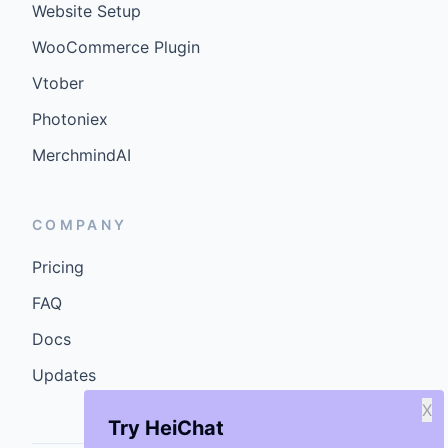
Website Setup
WooCommerce Plugin
Vtober
Photoniex
MerchmindAI
COMPANY
Pricing
FAQ
Docs
Updates
X
Try HeiChat