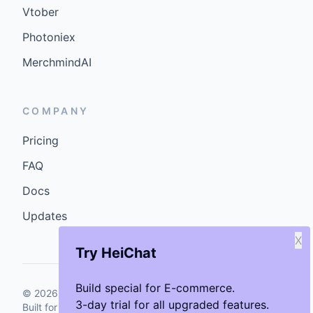
Vtober
Photoniex
MerchmindAI
COMPANY
Pricing
FAQ
Docs
Updates
X
Try HeiChat
Build special for E-commerce.
©
2026
GenCybers Inc. All rights reserved.
3-day trial for all upgraded features.
Built for storefronts that want faster answers and cleaner