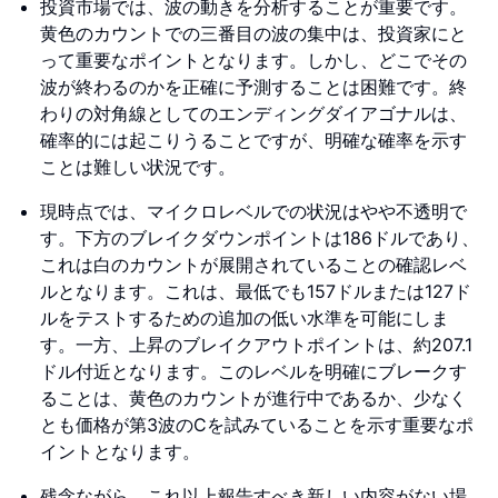
投資市場では、波の動きを分析することが重要です。
黄色のカウントでの三番目の波の集中は、投資家にと
って重要なポイントとなります。しかし、どこでその
波が終わるのかを正確に予測することは困難です。終
わりの対角線としてのエンディングダイアゴナルは、
確率的には起こりうることですが、明確な確率を示す
ことは難しい状況です。
現時点では、マイクロレベルでの状況はやや不透明で
す。下方のブレイクダウンポイントは186ドルであり、
これは白のカウントが展開されていることの確認レベ
ルとなります。これは、最低でも157ドルまたは127ド
ルをテストするための追加の低い水準を可能にしま
す。一方、上昇のブレイクアウトポイントは、約207.1
ドル付近となります。このレベルを明確にブレークす
ることは、黄色のカウントが進行中であるか、少なく
とも価格が第3波のCを試みていることを示す重要なポ
イントとなります。
残念ながら、これ以上報告すべき新しい内容がない場