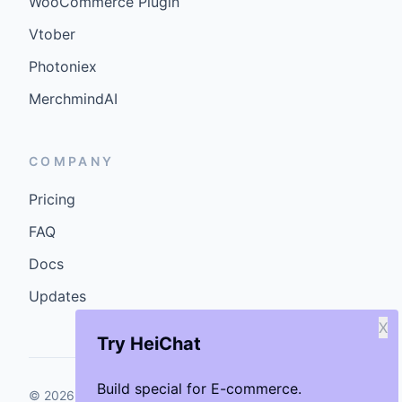
WooCommerce Plugin
Vtober
Photoniex
MerchmindAI
COMPANY
Pricing
FAQ
Docs
Updates
X
Try HeiChat
Build special for E-commerce.
©
2026
GenCybers Inc. All rights reserved.