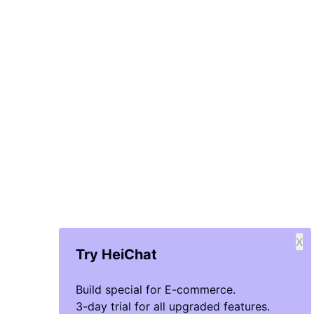
X
Try HeiChat
Build special for E-commerce.
3-day trial for all upgraded features.