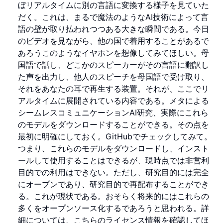
ぼリアルタイムに別の言語に変換する様子を見ていた
だく。これは、まるで魔法のようなAI技術によって言
語の壁が取り払われつつある大きな瞬間である。今日
のビデオを見ながら、他の国で着用することがあるで
あろうこのようなイヤホンを想像してみてほしい。母
国語で話し、どこかのスピーカーがその言語に翻訳し
た声を出力し、他人のスピーチを母国語で受け取り、
それをあなたの耳で再生する装置。それが、ここでリ
アルタイムに展開されている内容である。メタによる
シームレスコミュニケーションAI研究、実際にこれら
のモデルをダウンロードすることができる。その点を
最初に明確にしておく。GitHubでチェックしてみて。
つまり、これらのモデルをダウンロードし、インスト
ールして使用することはできるが、現時点では非営利
目的での利用はできない。ただし、研究目的には完全
にオープンであり、研究目的で再配布することができ
る。これが現状である。おそらく将来的にはこれらの
多くをオープンソース化するであろうと思われる。詳
細については、こちらのライセンス情報を確認してほ