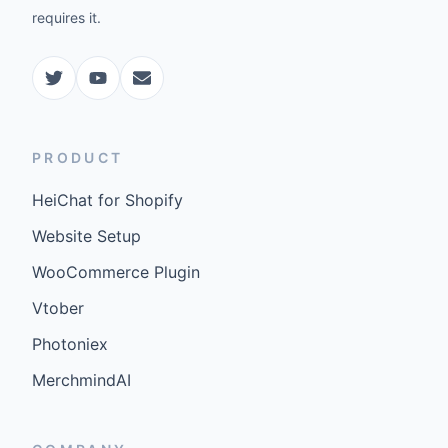
requires it.
PRODUCT
HeiChat for Shopify
Website Setup
WooCommerce Plugin
Vtober
Photoniex
MerchmindAI