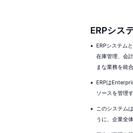
ERPシス
ERPシステム
在庫管理、会計
まな業務を統
ERPはEnter
ソースを管理
このシステム
うに、企業全