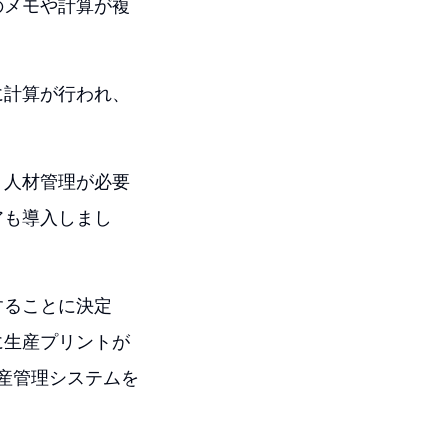
のメモや計算が複
に計算が行われ、
、人材管理が必要
アも導入しまし
することに決定
に生産プリントが
生産管理システムを