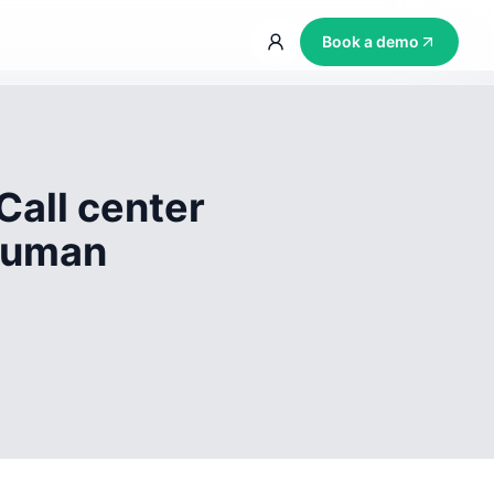
Book a demo
Call center
 human