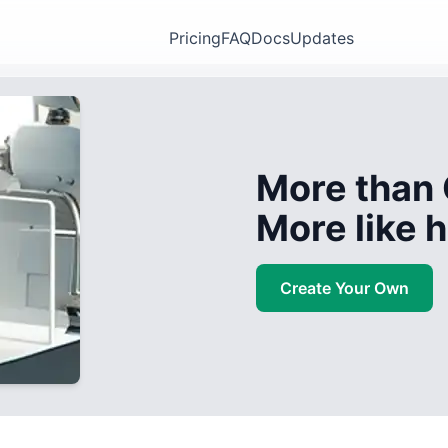
Pricing
FAQ
Docs
Updates
More than 
More like
Create Your Own