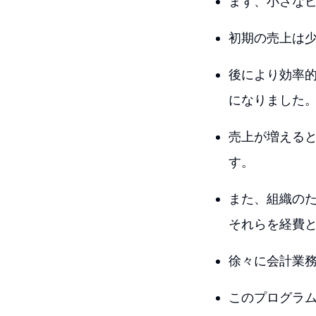
まず、小さな
初期の売上は
後により効率的
になりました
売上が増える
す。
また、組織の
それらを経費と
徐々に会計業
このプログラ