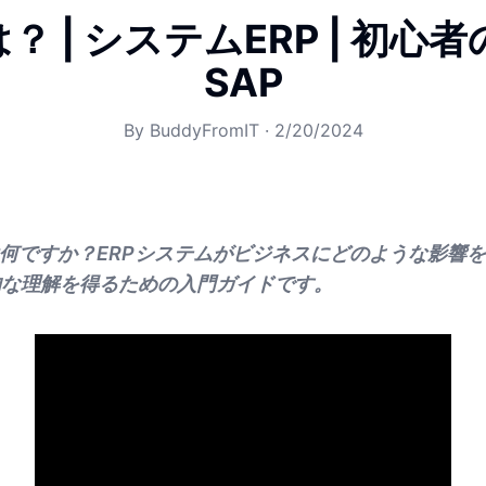
は？ | システムERP | 初心
SAP
By
BuddyFromIT
·
2/20/2024
は何ですか？ERPシステムがビジネスにどのような影響
的な理解を得るための入門ガイドです。