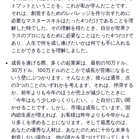
トプットということを。これが私が学んだことです。
それは、創造するためのレバレッジを作り出すために
必要なマスタースキルはたった4つだけであることを理
解した時でした。その理解を得たとき、自分が世界ク
ラスのプロになるために必要なことはたった4つだけで
あり、人生で何を成し遂げたいかは何でも手に入れる
ことができることを理解しました。
成長を遂げる際、多くの起業家は、最初の10万ドル、
30万ドル、100万ドルのどこかで成長が苦痛になると
いう壁にぶつかります。そんなとき、彼らは通常、次
の3つのことのいずれかを考えます。それは、停滞する
か、前年よりも今年のほうが売上が減少したときに
「今年はもう少しゆっくりしたい。」と自分に言い聞
かせることです。しかし、市場は成長しています。国
内総生産が増えれば、お客様は昨年よりも今年からよ
り多くを求めることになります。そして最悪なのは、
あなたの優秀な人材は、あなたのために十分な未来を
創造しない場合は、他の誰かを見つけて行ってしまう