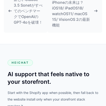
iPhoneの未来は？
3.5 Sonetがすべ
iOS18/ iPadOS18/
てのベンチマー
watchOS11/ macOS
クでOpenAIの
15/ VisionOS 2の最新
GPT-4oを破壊！
機能
HEICHAT
AI support that feels native to
your storefront.
Start with the Shopify app when possible, then fall back to
the website install only when your storefront stack
requires it.