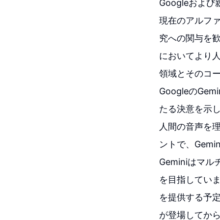
Googleお
現在のアルファ
究への関与を歓
においてより人
領域とそのコ
GoogleのG
たる決意を示し
人間の音声を理
ントで、Gem
Geminiは
を目指しています
を提供する予定
が登場してから、