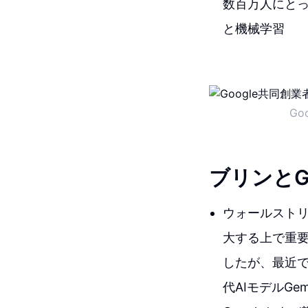
数百万人にと
と機械学習
G
ブリンとG
ウォールスト
大する上で重要で
したが、最近で
代AIモデルGe