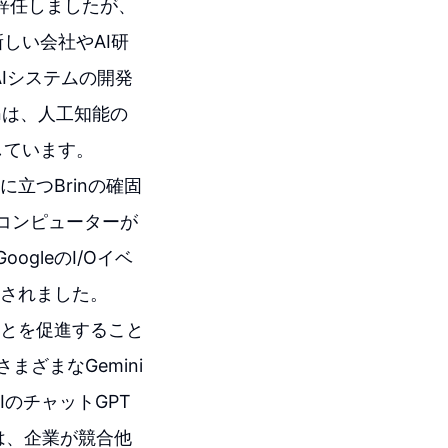
を辞任しましたが、
しい会社やAI研
AIシステムの開発
nは、人工知能の
しています。
に立つBrinの確固
、コンピューターが
gleのI/Oイベ
開されました。
ことを促進すること
まざまなGemini
IのチャットGPT
dは、企業が競合他