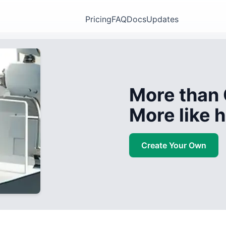
Pricing
FAQ
Docs
Updates
More than 
More like
Create Your Own