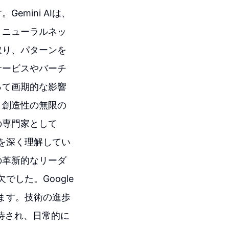
mini AIは、
とニューラルネッ
取り、パターンを
サービスやバーチ
って画期的な影響
と創造性の無限の
の専門家として
面を深く理解してい
の革新的なリーダ
でした。Google
ります。技術の進歩
期待され、日常的に