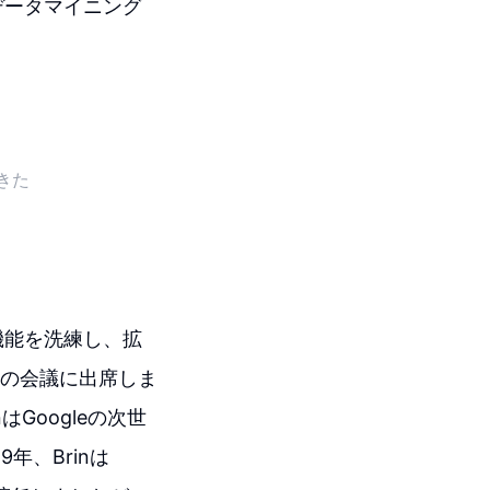
データマイニング
きた
機能を洗練し、拡
数回の会議に出席しま
Googleの次世
年、Brinは