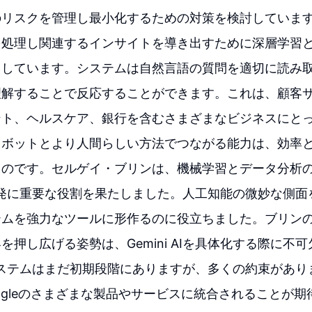
リスクを管理し最小化するための対策を検討しています。Ge
を処理し関連するインサイトを導き出すために深層学習
用しています。システムは自然言語の質問を適切に読み
理解することで反応することができます。これは、顧客
ント、ヘルスケア、銀行を含むさまざまなビジネスにと
ロボットとより人間らしい方法でつながる能力は、効率
ものです。セルゲイ・ブリンは、機械学習とデータ分析
AIの開発に重要な役割を果たしました。人工知能の微妙な側
テムを強力なツールに形作るのに役立ちました。ブリン
押し広げる姿勢は、Gemini AIを具体化する際に不可欠
 AIシステムはまだ初期段階にありますが、多くの約束があ
ogleのさまざまな製品やサービスに統合されることが