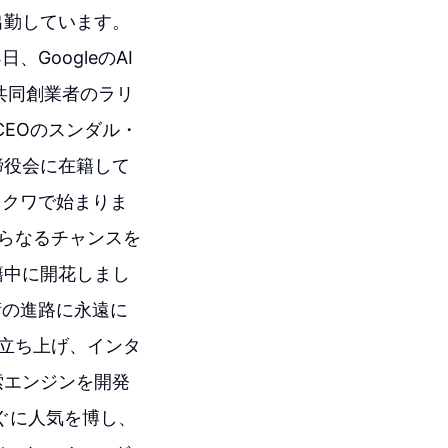
出勤しています。
、GoogleのAI
共同創業者のラリ
CEOのスンダル・
締役会に在籍して
スクワで始まりま
らなるチャンスを
籍中に開花しまし
術の進路に永遠に
を立ち上げ、インタ
索エンジンを開発
すぐに人気を博し、