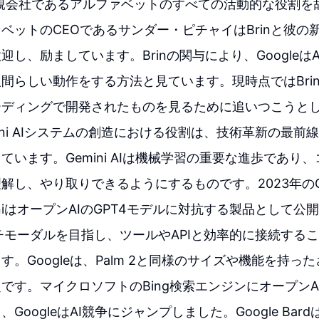
よび親会社であるアルファベットのすべての活動的な役割
ベットのCEOであるサンダー・ピチャイはBrinと彼の新
迎し、励ましています。Brinの関与により、Googleは
間らしい動作をする方法と見ています。現時点ではBri
ーディングで開発されたものを見るために追いつこうと
emini AIシステムの創造における役割は、技術革新の最前線
ています。Gemini AIは機械学習の重要な進歩であり
解し、やり取りできるようにするものです。2023年のGoo
iniはオープンAIのGPT4モデルに対抗する製品として公
マルチモーダルを目指し、ツールやAPIと効率的に接続する
。Googleは、Palm 2と同様のサイズや機能を持ったさ
です。マイクロソフトのBing検索エンジンにオープンA
GoogleはAI競争にジャンプしました。Google Bar