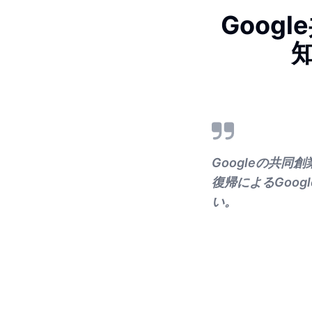
Goog
Googleの共
復帰によるGoog
い。