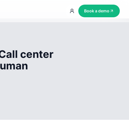
Book a demo
Call center
 human