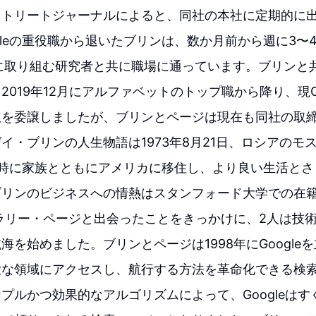
ストリートジャーナルによると、同社の本社に定期的に
ogleの重役職から退いたブリンは、数か月前から週に3〜4日
niに取り組む研究者と共に職場に通っています。ブリンと
2019年12月にアルファベットのトップ職から降り、現
限を委譲しましたが、ブリンとページは現在も同社の取
イ・ブリンの人生物語は1973年8月21日、ロシアのモ
の時に家族とともにアメリカに移住し、より良い生活とさ
ブリンのビジネスへの情熱はスタンフォード大学での在
にラリー・ページと出会ったことをきっかけに、2人は技
海を始めました。ブリンとページは1998年にGoogle
大な領域にアクセスし、航行する方法を革命化できる検
プルかつ効果的なアルゴリズムによって、Googleは