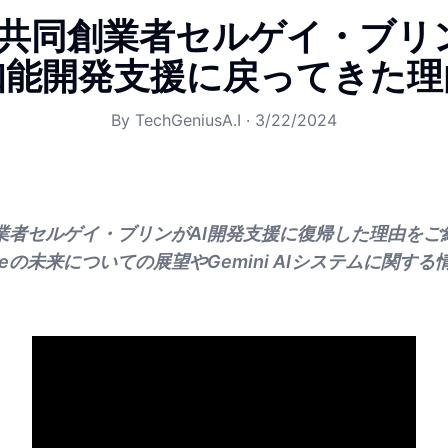
le共同創業者セルゲイ・ブ
知能開発支援に戻ってきた理
By
TechGeniusA.I
·
3/22/2024
同創業者セルゲイ・ブリンがAI開発支援に復帰した理由を
leの未来についての展望やGemini AIシステムに関す