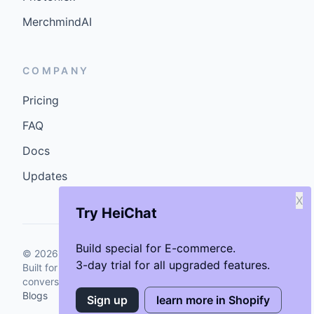
MerchmindAI
COMPANY
Pricing
FAQ
Docs
Updates
X
Try HeiChat
Build special for E-commerce.
©
2026
GenCybers Inc. All rights reserved.
3-day trial for all upgraded features.
Built for storefronts that want faster answers and cleaner
conversions.
Blogs
Sign up
learn more in Shopify