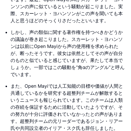
ンソンの声に似ているという騒動が起こりました。実
際、スカーレット・ヨハンソンがこの声を聞いても本
人と思うほどのそっくりさだったといいます。
しかし、声の類似に関する著作権を持つべきかどうか
の議論が巻き起こりました。スカーレット・ヨハンソ
ンは以前にOpen Mayiから声の使用権を求められた
が、断ったそうです。彼女は依然としてその声が自分
のものと似ていると感じていますが、果たして本当で
しょうか。一部ではこの騒動を“角αのアングル”と呼ん
でいます。
また、Open Mayiでは人工知能の目標や価値が人間と
共通しているかを研究する超整列チームが解散すると
いうニュースも報じられています。このチームは人類
の存続を保証するために活動していたようですが、そ
の努力が十分に評価されていなかったとの声がありま
す。超整列チームの元リーダーであるジョン・リアー
氏や共同設立者のイリア・スク氏も辞任しました。