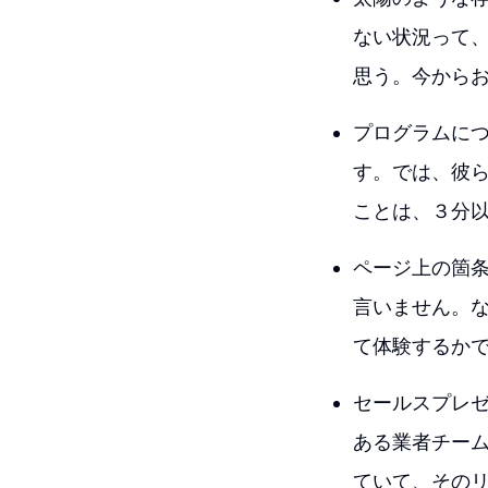
ない状況って
思う。今から
プログラムに
す。では、彼
ことは、３分以
ページ上の箇
言いません。
て体験するか
セールスプレ
ある業者チー
ていて、その