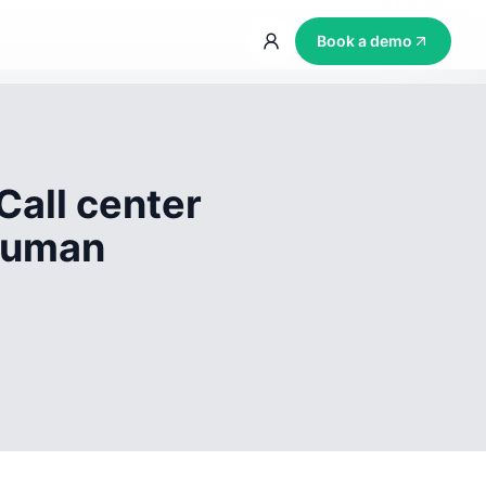
Book a demo
Call center
 human