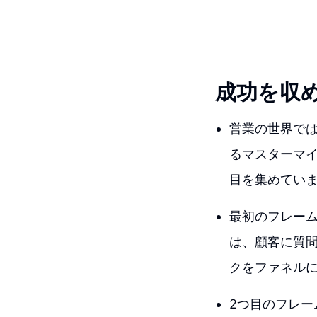
成功を収
営業の世界で
るマスターマ
目を集めてい
最初のフレー
は、顧客に質
クをファネル
2つ目のフレ