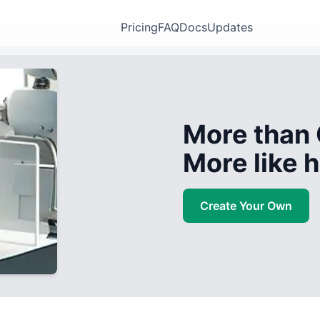
Pricing
FAQ
Docs
Updates
More than 
More like
Create Your Own