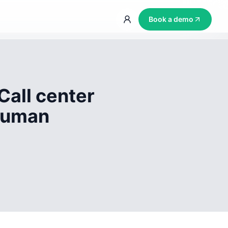
Book a demo
Call center
 human