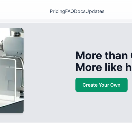
Pricing
FAQ
Docs
Updates
More than 
More like
Create Your Own