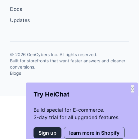
Docs
Updates
©
2026
GenCybers Inc. All rights reserved.
Built for storefronts that want faster answers and cleaner
conversions.
Blogs
X
Try HeiChat
Build special for E-commerce.
3-day trial for all upgraded features.
Sign up
learn more in Shopify