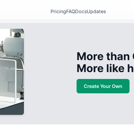
Pricing
FAQ
Docs
Updates
More than 
More like
Create Your Own