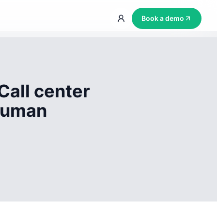
Book a demo
Call center
 human