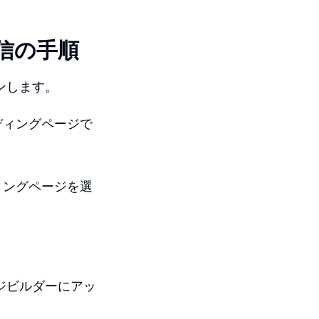
信の手順
インします。
ディングページで
ィングページを選
ージビルダーにアッ