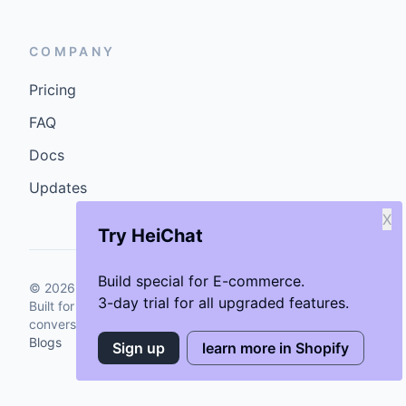
COMPANY
Pricing
FAQ
Docs
Updates
X
Try HeiChat
Build special for E-commerce.
©
2026
GenCybers Inc. All rights reserved.
3-day trial for all upgraded features.
Built for storefronts that want faster answers and cleaner
conversions.
Blogs
Sign up
learn more in Shopify