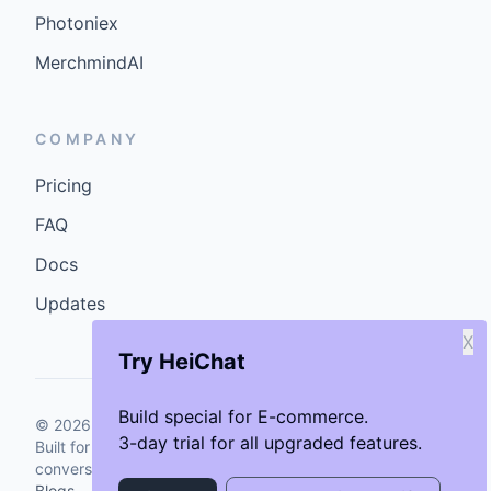
Photoniex
MerchmindAI
COMPANY
Pricing
FAQ
Docs
Updates
X
Try HeiChat
Build special for E-commerce.
©
2026
GenCybers Inc. All rights reserved.
3-day trial for all upgraded features.
Built for storefronts that want faster answers and cleaner
conversions.
Blogs