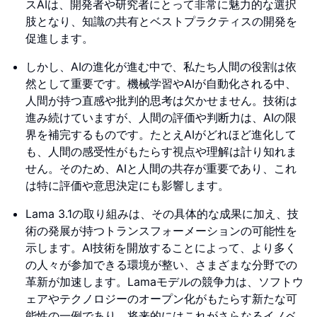
スAIは、開発者や研究者にとって非常に魅力的な選択
肢となり、知識の共有とベストプラクティスの開発を
促進します。
しかし、AIの進化が進む中で、私たち人間の役割は依
然として重要です。機械学習やAIが自動化される中、
人間が持つ直感や批判的思考は欠かせません。技術は
進み続けていますが、人間の評価や判断力は、AIの限
界を補完するものです。たとえAIがどれほど進化して
も、人間の感受性がもたらす視点や理解は計り知れま
せん。そのため、AIと人間の共存が重要であり、これ
は特に評価や意思決定にも影響します。
Lama 3.1の取り組みは、その具体的な成果に加え、技
術の発展が持つトランスフォーメーションの可能性を
示します。AI技術を開放することによって、より多く
の人々が参加できる環境が整い、さまざまな分野での
革新が加速します。Lamaモデルの競争力は、ソフトウ
ェアやテクノロジーのオープン化がもたらす新たな可
能性の一例であり、将来的にはこれがさらなるイノベ