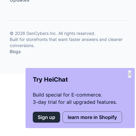
©
2026
GenCybers Inc. All rights reserved.
Built for storefronts that want faster answers and cleaner
conversions.
Blogs
X
Try HeiChat
Build special for E-commerce.
3-day trial for all upgraded features.
Sign up
learn more in Shopify