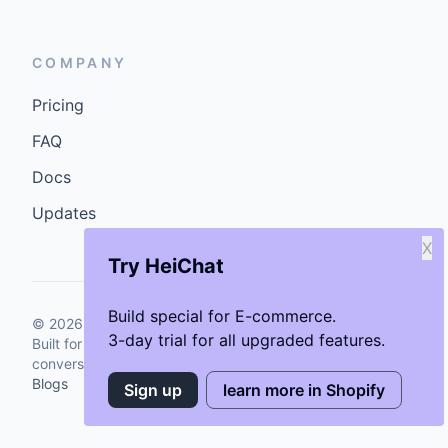
COMPANY
Pricing
FAQ
Docs
Updates
X
Try HeiChat
Build special for E-commerce.
©
2026
GenCybers Inc. All rights reserved.
3-day trial for all upgraded features.
Built for storefronts that want faster answers and cleaner
conversions.
Blogs
Sign up
learn more in Shopify