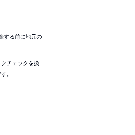
換金する前に地元の
。
ックチェックを換
です。