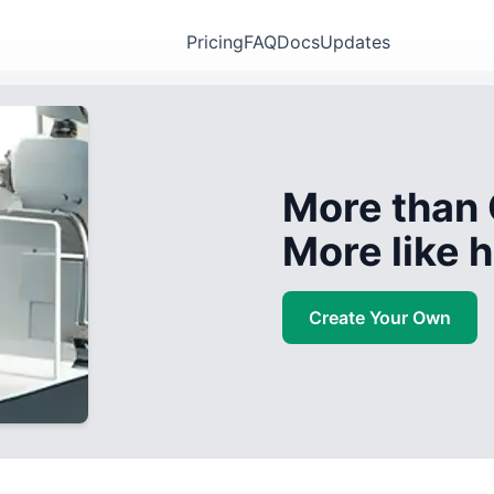
Pricing
FAQ
Docs
Updates
More than 
More like
Create Your Own