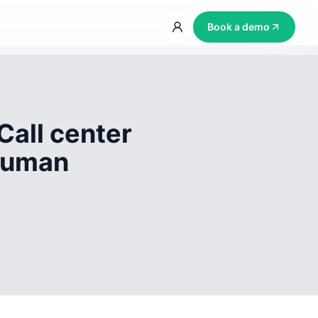
Book a demo
Call center
 human