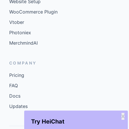
Website Setup
WooCommerce Plugin
Vtober
Photoniex
MerchmindAI
COMPANY
Pricing
FAQ
Docs
Updates
X
Try HeiChat