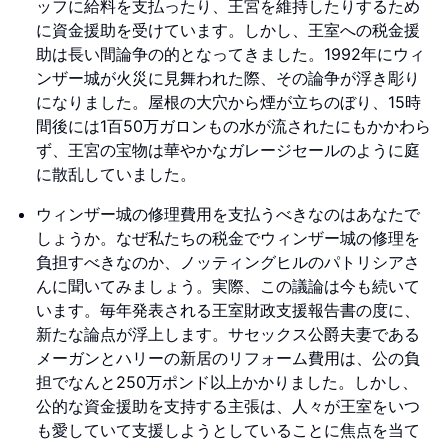
ッフに給料を支払ったり、王宮を維持したりするため
に資金援助を受けています。しかし、王室への税金援
助は長い間論争の的となってきました。1992年にウィ
ンザー城が火災に見舞われた際、その論争が浮き彫り
になりました。屋根の大穴から煙が立ちのぼり、15時
間後には1百50万ガロンもの水が流されたにもかかわら
ず、王宮の宝物は華やかなガレージセールのように庭
に散乱していました。
ウィンザー城の修理費用を支払うべきなのはあなたで
しょうか。なぜ私たちの税金でウィンザー城の修理を
負担すべきなのか、ノッティングヒルのパトリシアさ
んに聞いてみましょう。実際、この議論は今も続いて
います。毎年発表される王室財政支援報告書の度に、
新たな論点が浮上します。サセックス公爵夫妻である
メーガンとハリーの新居のリフォーム費用は、公の負
担でなんと250万ポンド以上かかりました。しかし、
公的な資金援助を支持する主張は、人々が王室をいつ
も愛していて支援しようとしていることに焦点を当て