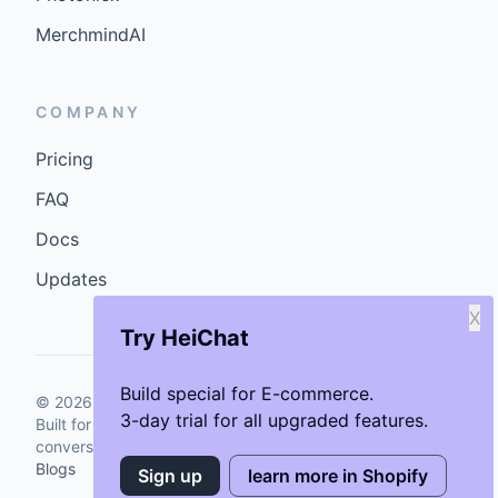
MerchmindAI
COMPANY
Pricing
FAQ
Docs
Updates
X
Try HeiChat
Build special for E-commerce.
©
2026
GenCybers Inc. All rights reserved.
3-day trial for all upgraded features.
Built for storefronts that want faster answers and cleaner
conversions.
Blogs
Sign up
learn more in Shopify