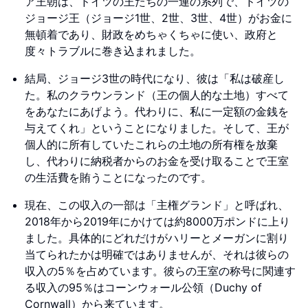
ア王朝は、ドイツの王たちの一連の系列で、ドイツの
ジョージ王（ジョージ1世、2世、3世、4世）がお金に
無頓着であり、財政をめちゃくちゃに使い、政府と
度々トラブルに巻き込まれました。
結局、ジョージ3世の時代になり、彼は「私は破産し
た。私のクラウンランド（王の個人的な土地）すべて
をあなたにあげよう。代わりに、私に一定額の金銭を
与えてくれ」ということになりました。そして、王が
個人的に所有していたこれらの土地の所有権を放棄
し、代わりに納税者からのお金を受け取ることで王室
の生活費を賄うことになったのです。
現在、この収入の一部は「主権グランド」と呼ばれ、
2018年から2019年にかけては約8000万ポンドに上り
ました。具体的にどれだけがハリーとメーガンに割り
当てられたかは明確ではありませんが、それは彼らの
収入の5％を占めています。彼らの王室の称号に関連す
る収入の95％はコーンウォール公領（Duchy of
Cornwall）から来ています。