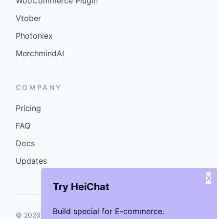
WooCommerce Plugin
Vtober
Photoniex
MerchmindAI
COMPANY
Pricing
FAQ
Docs
Updates
X
Try HeiChat
Build special for E-commerce.
©
2026
GenCybers Inc. All rights reserved.