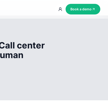
Book a demo
Call center
 human