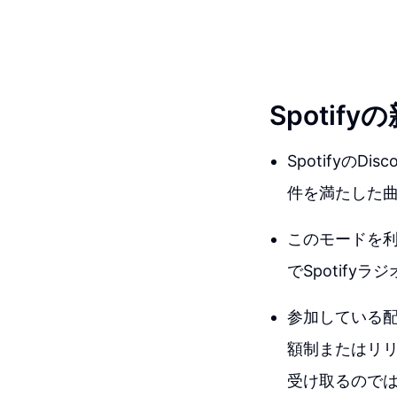
Spotif
Spotifyの
件を満たした
このモードを利
でSpotif
参加している
額制またはリ
受け取るので