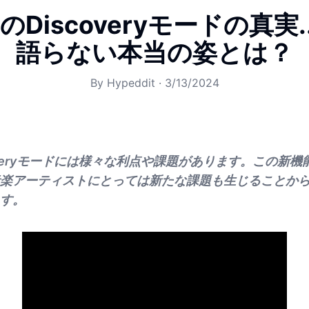
fyのDiscoveryモードの真実
語らない本当の姿とは？
By
Hypeddit
·
3/13/2024
iscoveryモードには様々な利点や課題があります。この新
楽アーティストにとっては新たな課題も生じることか
す。