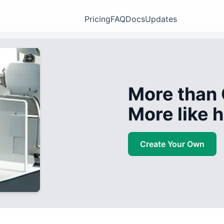
Pricing
FAQ
Docs
Updates
More than 
More like
Create Your Own