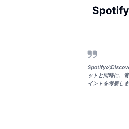
Spoti
SpotifyのD
ットと同時に、音
イントを考察しま