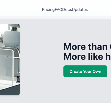
Pricing
FAQ
Docs
Updates
More than 
More like
Create Your Own