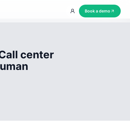
Book a demo
Call center
 human