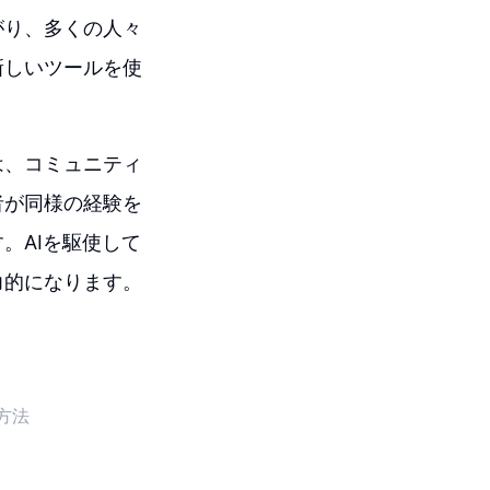
がり、多くの人々
新しいツールを使
は、コミュニティ
者が同様の経験を
。AIを駆使して
力的になります。
な方法