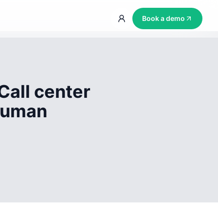
Book a demo
Call center
 human