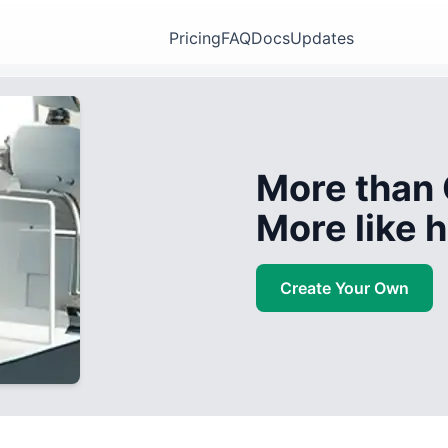
Pricing
FAQ
Docs
Updates
More than 
More like
Create Your Own